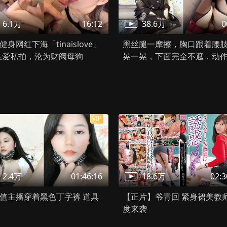
销魂刀
无间道(正序版)
正片
正片