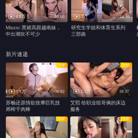
话，当前更新
至正片，类型
标签包含动
作。本站为您
提供《天龙八
部》高清在线
播放入口，支
持手机和电脑
观看，页面包
含影片封面、
基础资料、播
放列表和相关
推荐，方便快
速追剧与查找
同类影视内
容。
在线观看