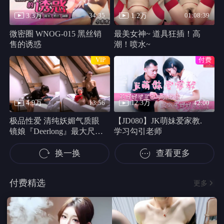
销魂刀
无间道(正序版)
五路追杀令
正片
正片
正片
铁旗门
嗡鸣
卧底1000
正片
正片
正片