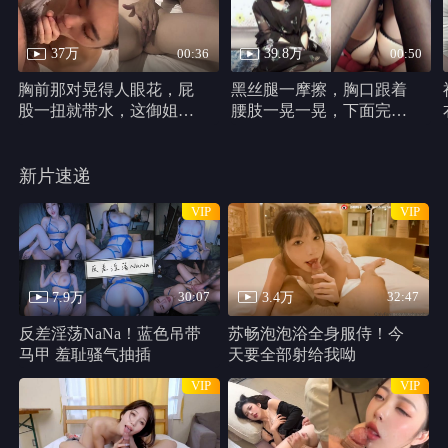
害朕》高清在线播放入口，支持手机和电脑观看，
页面包含影片封面、基础资料、播放列表和相关推
荐，方便快速追剧与查找同类影视内容。
在线观看
第1集
相关影片