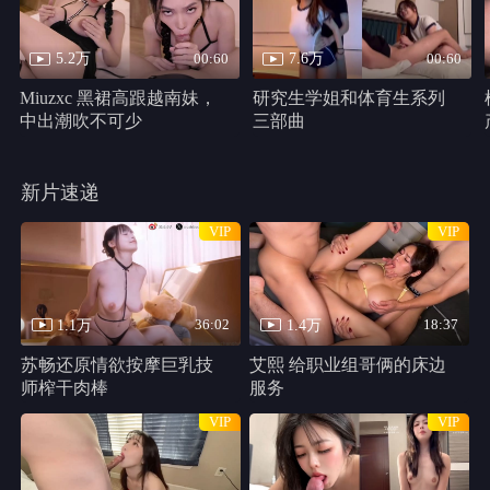
机2：启示录》高清在线播放入口，支持手机和电脑
观看，页面包含影片封面、基础资料、播放列表和
相关推荐，方便快速追剧与查找同类影视内容。
在线观看
第1集
相关影片