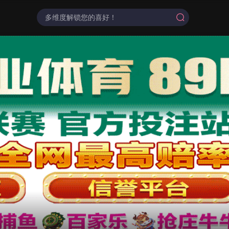
首页
短剧
恐
剧作品，语言为普通话，当前更新至全集完结，类型标签包含短剧。本站为您
片封面、基础资料、播放列表和相关推荐，方便快速追剧与查找同类影视