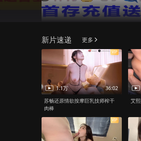
立即播放
在线观看
第1集
相关影片