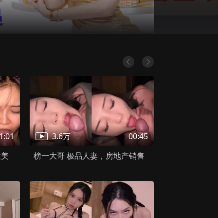
好影片，与好朋友一起分享
1
高清线路