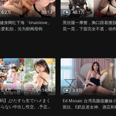
第33集
第34集
赘婿
大道通天