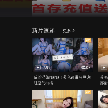
立即播放
在线观看
第1集
第2集
第7集
第8集
第13集
第14集
第19集
第20集
第25集
第26集