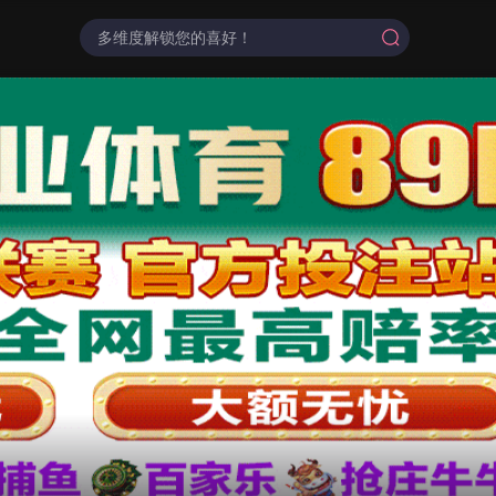
首页
短剧
恐
剧作品，语言为汉语普通话，当前更新至第36集完结，类型标签包含剧情、
和电脑观看，页面包含影片封面、基础资料、播放列表和相关推荐，方便