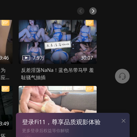
第30集完结
第32集完结
约定
天真派：杨门女将
第36集完结
第04集完结