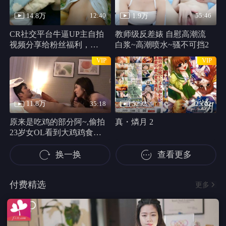
喋血外星人
地心引力
堡垒2019
HD中字
HD中字
HD中字
大魔神归来
大偃术师
妙想天开
HD中字
HD中字
HD中字