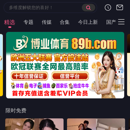
首页
短剧
恐怖片
科幻片
喜剧片
永恒代码
科幻片
2019
美国
英语
导演：
暂无
主演：
科幻
语言：
英语
备注：
HD中字
更新：
2023-08-30 23:48:12
剧情：
《永恒代码》
是一部2019年
美国 · 科幻片
作品，语言为
英语，当前更