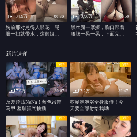
入口，支持手机和电脑观看，页面包含影片封面、
基础资料、播放列表和相关推荐，方便快速追剧与
查找同类影视内容。
在线观看
第1集
相关影片