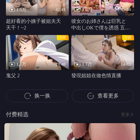
勿言推理 特别篇
辣妹刺客 2
成年人们
正片
正片
正片
破军X档案隐身人
蜂鸟
双枪大捕杀
正片
正片
正片