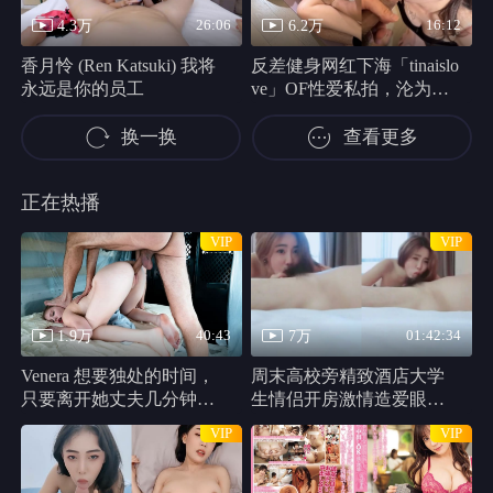
第1集
相关影片
白夜行
伊伦嘉：诱惑的艺术
银色薄雾
正片
正片
正片