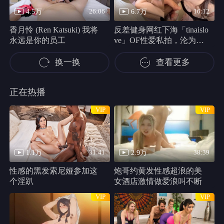
第27集
第28集
第29集
第30集
第31集
第32集
第33集
第34集
第35集
第36集
相关影片
画罪师
我和我的时光少年
赘婿
第12集完结
第24集完结
第36集